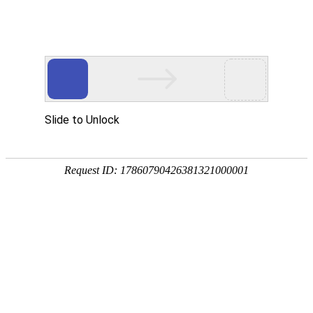
Zero Text
零宽字符隐写工具
加密 / 隐藏信息
1. 宿主文本（表面显示的内容）
2. 秘密文本（要隐藏的内容）